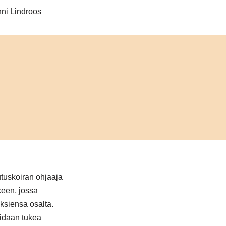
ni Lindroos
utuskoiran ohjaaja
keen, jossa
ksiensa osalta.
oidaan tukea