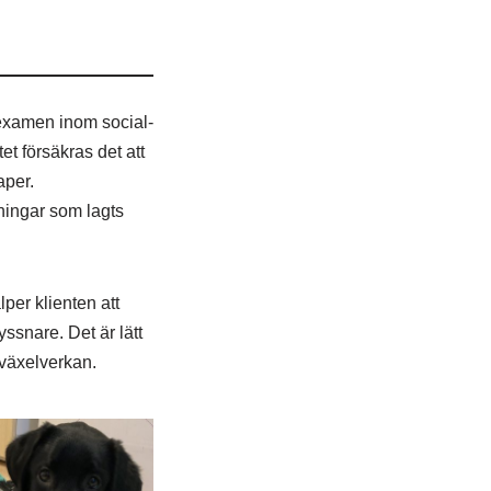
 examen inom social-
t försäkras det att
aper.
tningar som lagts
er klienten att
ssnare. Det är lätt
växelverkan.