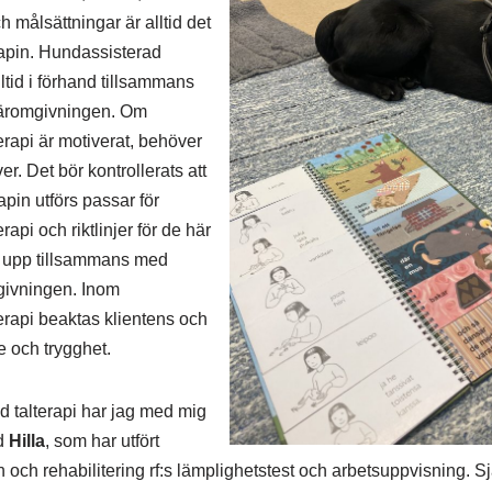
 målsättningar är alltid det
rapin. Hundassisterad
lltid i förhand tillsammans
näromgivningen. Om
erapi är motiverat, behöver
. Det bör kontrollerats att
pin utförs passar för
api och riktlinjer för de här
s upp tillsammans med
givningen. Inom
erapi beaktas klientens och
och trygghet.
 talterapi har jag med mig
d
Hilla
, som har utfört
och rehabilitering rf:s lämplighetstest och arbetsuppvisning. Sjä