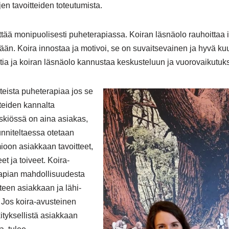
jen tavoitteiden toteutumista.
tää monipuolisesti puheterapiassa. Koiran läsnäolo rauhoittaa il
ään. Koira innostaa ja motivoi, se on suvaitsevainen ja hyvä kuu
tia ja koiran läsnäolo kannustaa keskusteluun ja vuorovaikutu
teista puheterapiaa jos se
teiden kannalta
eskiössä on aina asiakas,
nniteltaessa otetaan
ioon asiakkaan tavoitteet,
t ja toiveet. Koira-
apian mahdollisuudesta
teen asiakkaan ja lähi-
 Jos koira-avusteinen
tyksellistä asiakkaan