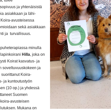
a, tulee
sopivuus ja yhtenäisistä
ia asiakkaan ja lähi-
 Koira-avusteisessa
omioidaan sekä asiakkaan
nti ja turvallisuus.
 puheterapiassa minulla
apinkoirani
Hilla
, joka on
ysti Koirat kasvatus- ja
:n soveltuvuuskokeen ja
 suorittanut Koira-
- ja kuntoutustyön
en (10 op.) ja yhdessä
ttaneet Suomen
 koira-avusteisen
ulutuksen. Mukana on