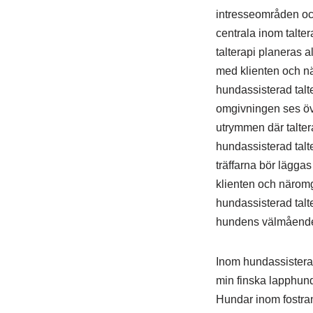
intresseområden och
centrala inom talte
talterapi planeras a
med klienten och 
hundassisterad talt
omgivningen ses över
utrymmen där taltera
hundassisterad talter
träffarna bör lägga
klienten och närom
hundassisterad talt
hundens välmående 
Inom hundassisterad
min finska lapphun
Hundar inom fostran 