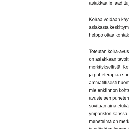
asiakkaalle laadittu
Koiraa voidaan käyt
asiakasta keskittym
helppo ottaa kontak
Toteutan koira-avus
on asiakkaan tavoit
merkityksellistä. K
ja puheterapiaa suu
ammatillisesti huom
mielenkiinnon kohtee
avusteisen puheter
sovitaan aina etukä
ympäristön kanssa.
menetelmä on merki