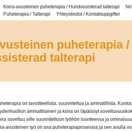
Koira-avusteinen puheterapia / Hundassisterad talterapi
Nin
Puheterapia / Talterapi
Yhteystiedot / Kontaktuppgifter
vusteinen puheterapia /
isterad talterapi
eterapia on tavoitteellista, suunniteltua ja ammatillista. Kunto
veydenhuollon ammattilainen ja koira on läpäissyt soveltuvuusko
oira soveltuu sille suunniteltuun työhön luonteensa ja ominaisuu
ra-avusteinen työ on osa puheterapiaprosessia ja sen avulla v