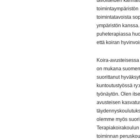
tavoitteiden kannalt
toimintaympäristön 
toimintatavoista sop
ympäristön kanssa.
puheterapiassa hu
että koiran hyvinvoi
Koira-avusteisessa
on mukana suomenl
suorittanut hyväksyt
kuntoutustyössä ry
työnäytön. Olen itse
avusteisen kasvatus
täydennyskoulutuks
olemme myös suori
Terapiakoirakoulun
toiminnan perusko