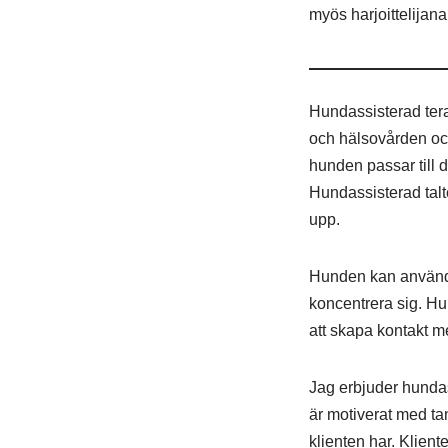
myös harjoittelijana
Hundassisterad tera
och hälsovården och
hunden passar till 
Hundassisterad talt
upp.
Hunden kan användas
koncentrera sig. Hu
att skapa kontakt m
Jag erbjuder hundas
är motiverat med ta
klienten har. Klien