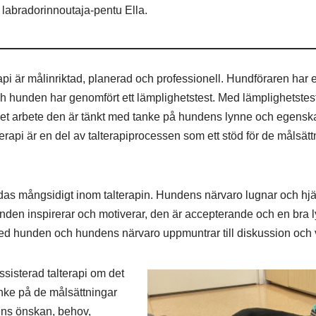
 labradorinnoutaja-pentu Ella.
pi är målinriktad, planerad och professionell. Hundföraren har
 hunden har genomfört ett lämplighetstest. Med lämplighetsteste
det arbete den är tänkt med tanke på hundens lynne och egensk
erapi är en del av talterapiprocessen som ett stöd för de målsät
 mångsidigt inom talterapin. Hundens närvaro lugnar och hjälp
nden inspirerar och motiverar, den är accepterande och en bra ly
ed hunden och hundens närvaro uppmuntrar till diskussion och 
sisterad talterapi om det
nke på de målsättningar
tens önskan, behov,