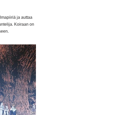
mapiiriä ja auttaa
ntelija. Koiraan on
kseen.