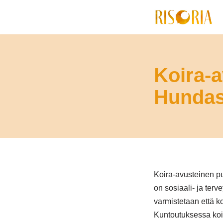
Siirry
suoraan
sisältöön
Koira-a
Hundass
Koira-avusteinen puh
on sosiaali- ja ter
varmistetaan että k
Kuntoutuksessa koi