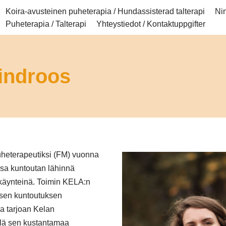
Koira-avusteinen puheterapia / Hundassisterad talterapi
Nin
Puheterapia / Talterapi
Yhteystiedot / Kontaktuppgifter
indroos
uheterapeutiksi (FM) vuonna
sa kuntoutan lähinnä
ikäynteinä. Toimin KELA:n
isen kuntoutuksen
ja tarjoan Kelan
lä sen kustantamaa