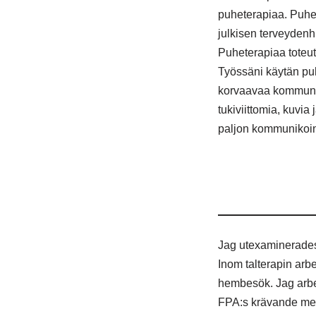
puheterapiaa. Puhe
julkisen terveyden
Puheterapiaa toteut
Työssäni käytän puh
korvaavaa kommunik
tukiviittomia, kuvia
paljon kommunikoint
Jag utexaminerades 
Inom talterapin arb
hembesök. Jag arbe
FPA:s krävande med