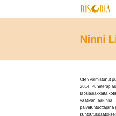
Siirry
suoraan
sisältöön
Ninni L
Olen valmistunut p
2014. Puheterapias
lapsiasiakkaita kot
vaativan lääkinnäll
palveluntuottajana 
kuntoutuspäätöksel