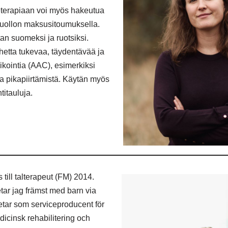
terapiaan voi myös hakeutua
huollon maksusitoumuksella.
an suomeksi ja ruotsiksi.
etta tukevaa, täydentävää ja
ointia (AAC), esimerkiksi
 ja pikapiirtämistä. Käytän myös
itauluja.
till talterapeut (FM) 2014.
etar jag främst med barn via
tar som serviceproducent för
icinsk rehabilitering och