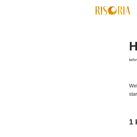
Siirry
suoraan
sisältöön
H
teh
Wel
star
1 